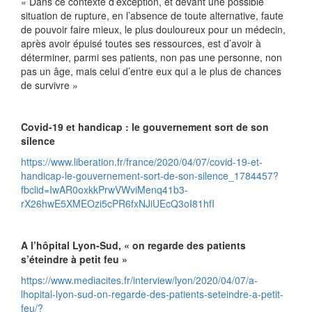
« Dans ce contexte d’exception, et devant une possible
situation de rupture, en l’absence de toute alternative, faute
de pouvoir faire mieux, le plus douloureux pour un médecin,
après avoir épuisé toutes ses ressources, est d’avoir à
déterminer, parmi ses patients, non pas une personne, non
pas un âge, mais celui d’entre eux qui a le plus de chances
de survivre »
Covid-19 et handicap : le gouvernement sort de son
silence
https://www.liberation.fr/france/2020/04/07/covid-19-et-
handicap-le-gouvernement-sort-de-son-silence_1784457?
fbclid=IwAR0oxkkPrwVWviMenq41b3-
rX26hwE5XMEOzi5cPR6fxNJiUEcQ3oI81hfI
A l’hôpital Lyon‐Sud, « on regarde des patients
s’éteindre à petit feu »
https://www.mediacites.fr/interview/lyon/2020/04/07/a-
lhopital-lyon-sud-on-regarde-des-patients-seteindre-a-petit-
feu/?