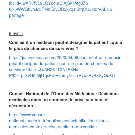
fbclid=IwAR3fVL9LQY0omQiAjSv7AfgJZp-
6jk5WWG0yhJc5TMnEqvQR5k2qalSfqOU#xtor=AL-85-
partage
6 avril :
Comment un médecin peut-il désigner le patient «qui a
le plus de chances de survivre» ?
https://jeanyvesnau.com/2020/04/06/comment-un-medecin-
peut-il-designer-le-patient-qui-a-le-plus-de-chances-de-
survivre/?fbclid=IwAR26-j1XNzAXHd-
P92k_giGVG0jMjf1qsFoIRxamyNk_xHywzByBXSyQu3U
Conseil National de l’Ordre des Médecins : Décisions
médicales dans un contexte de crise sanitaire et
d'exception
https://www.conseil-
national.medecin.fr/publications/actualites/decisions-
medicales-contexte-crise-sanitaire-dexception