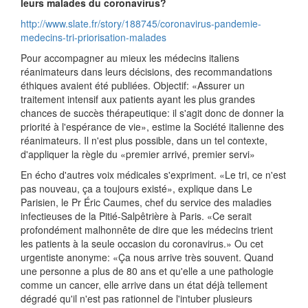
leurs malades du coronavirus?
http://www.slate.fr/story/188745/coronavirus-pandemie-
medecins-tri-priorisation-malades
Pour accompagner au mieux les médecins italiens
réanimateurs dans leurs décisions, des recommandations
éthiques avaient été publiées. Objectif: «Assurer un
traitement intensif aux patients ayant les plus grandes
chances de succès thérapeutique: il s'agit donc de donner la
priorité à l'espérance de vie», estime la Société italienne des
réanimateurs. Il n'est plus possible, dans un tel contexte,
d'appliquer la règle du «premier arrivé, premier servi»
En écho d'autres voix médicales s'expriment. «Le tri, ce n'est
pas nouveau, ça a toujours existé», explique dans Le
Parisien, le Pr Éric Caumes, chef du service des maladies
infectieuses de la Pitié-Salpêtrière à Paris. «Ce serait
profondément malhonnête de dire que les médecins trient
les patients à la seule occasion du coronavirus.» Ou cet
urgentiste anonyme: «Ça nous arrive très souvent. Quand
une personne a plus de 80 ans et qu'elle a une pathologie
comme un cancer, elle arrive dans un état déjà tellement
dégradé qu'il n'est pas rationnel de l'intuber plusieurs