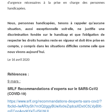
d'urgence nécessaires à la prise en charge des personnes
handicapées.
Nous, personnes handicapées, tenons à rappeler qu'aucune
situation, aussi exceptionnelle soit-elle, ne justifie une
discrimination fondée sur le handicap et que l'obligation de
respecter les droits humains reste en vigueur et doit être prise en
compte, y compris dans les situations difficiles comme celle que
nous vivons aujourd’hui.
Le 16 avril 2020
Références :
9 mars :
SRLF Recommandations d’experts sur le SARS-CoV2
(COVID-19)
https://www.srlf.org/recommandations-dexperts-sars-cov2/?
fbclid=IwAR3ySh7m3Q2ggyBUwXx0eZqdcaXDx0C5LVpBXt-
mECggAmd6Y4TuISjU9UI