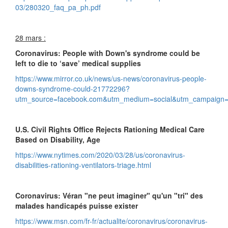
03/280320_faq_pa_ph.pdf
28 mars :
Coronavirus: People with Down's syndrome could be
left to die to ‘save’ medical supplies
https://www.mirror.co.uk/news/us-news/coronavirus-people-
downs-syndrome-could-21772296?
utm_source=facebook.com&utm_medium=social&utm_campaign=
U.S. Civil Rights Office Rejects Rationing Medical Care
Based on Disability, Age
https://www.nytimes.com/2020/03/28/us/coronavirus-
disabilities-rationing-ventilators-triage.html
Coronavirus: Véran "ne peut imaginer" qu'un "tri" des
malades handicapés puisse exister
https://www.msn.com/fr-fr/actualite/coronavirus/coronavirus-