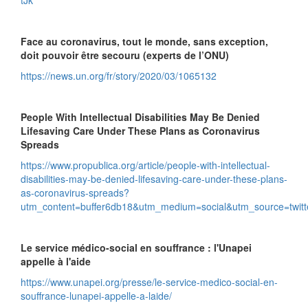
tJk
Face au coronavirus, tout le monde, sans exception,
doit pouvoir être secouru (experts de l’ONU)
https://news.un.org/fr/story/2020/03/1065132
People With Intellectual Disabilities May Be Denied
Lifesaving Care Under These Plans as Coronavirus
Spreads
https://www.propublica.org/article/people-with-intellectual-
disabilities-may-be-denied-lifesaving-care-under-these-plans-
as-coronavirus-spreads?
utm_content=buffer6db18&utm_medium=social&utm_source=t
Le service médico-social en souffrance : l'Unapei
appelle à l'aide
https://www.unapei.org/presse/le-service-medico-social-en-
souffrance-lunapei-appelle-a-laide/