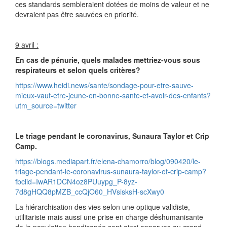
ces standards sembleraient dotées de moins de valeur et ne
devraient pas être sauvées en priorité.
9 avril :
En cas de pénurie, quels malades mettriez-vous sous
respirateurs et selon quels critères?
https://www.heidi.news/sante/sondage-pour-etre-sauve-
mieux-vaut-etre-jeune-en-bonne-sante-et-avoir-des-enfants?
utm_source=twitter
Le triage pendant le coronavirus, Sunaura Taylor et Crip
Camp.
https://blogs.mediapart.fr/elena-chamorro/blog/090420/le-
triage-pendant-le-coronavirus-sunaura-taylor-et-crip-camp?
fbclid=IwAR1DCN4oz8PUuypg_P-8yz-
7d8gHQQ8pMZB_ccQjO60_HVsisksH-scXwy0
La hiérarchisation des vies selon une optique validiste,
utilitariste mais aussi une prise en charge déshumanisante