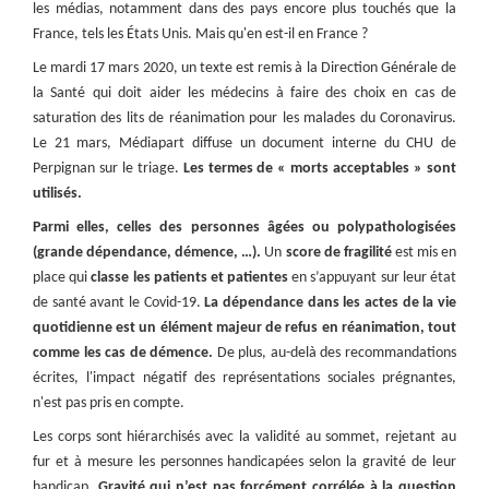
les médias, notamment dans des pays encore plus touchés que la
France, tels les États Unis. Mais qu'en est-il en France ?
Le mardi 17 mars 2020, un texte est remis à la Direction Générale de
la Santé qui doit aider les médecins à faire des choix en cas de
saturation des lits de réanimation pour les malades du Coronavirus.
Le 21 mars, Médiapart diffuse un document interne du CHU de
Perpignan sur le triage.
Les termes de « morts acceptables » sont
utilisés.
Parmi elles, celles des personnes âgées ou polypathologisées
(grande dépendance, démence, …).
Un
score de fragilité
est mis en
place qui
classe les patients et patientes
en s’appuyant sur leur état
de santé avant le Covid-19.
La dépendance dans les actes de la vie
quotidienne est un élément majeur de refus en réanimation, tout
comme les cas de démence.
De plus, au-delà des recommandations
écrites, l'impact négatif des représentations sociales prégnantes,
n'est pas pris en compte.
Les corps sont hiérarchisés avec la validité au sommet, rejetant au
fur et à mesure les personnes handicapées selon la gravité de leur
handicap.
Gravité qui n’est pas forcément corrélée à la question