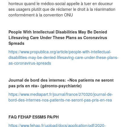
honteux quand le médico-social appelle à tuer en douceur
ses usagers plutôt que de réclamer le droit à la réanimation
conformément à la convention ONU
People With Intellectual Disabilities May Be Denied
Lifesaving Care Under These Plans as Coronavirus
Spreads
https://www.propublica.org/article/people-with-intellectual-
disabilities-may-be-denied-lifesaving-care-under-these-plans-
as-coronavirus-spreads
Journal de bord des internes: «Nos patients ne seront
pas pris en réa» (géronto-psychiatrie)
https://www.mediapart.fr/journal/france/270320/journal-de-
bord-des-internes-nos-patients-ne-seront-pas-pris-en-rea
FAQ FEHAP ESSMS PA/PH
https://www.fehap.fr/upload/docs/application/pdf/2020-