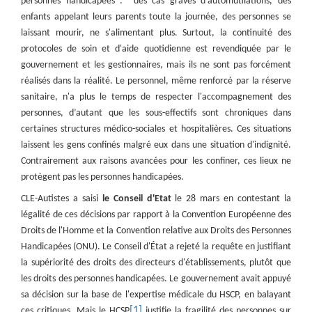
personnes handicapées : des cas graves d'automutilations, des
enfants appelant leurs parents toute la journée, des personnes se
laissant mourir, ne s'alimentant plus. Surtout, la continuité des
protocoles de soin et d'aide quotidienne est revendiquée par le
gouvernement et les gestionnaires, mais ils ne sont pas forcément
réalisés dans la réalité. Le personnel, même renforcé par la réserve
sanitaire, n'a plus le temps de respecter l'accompagnement des
personnes, d’autant que les sous-effectifs sont chroniques dans
certaines structures médico-sociales et hospitalières. Ces situations
laissent les gens confinés malgré eux dans une situation d'indignité.
Contrairement aux raisons avancées pour les confiner, ces lieux ne
protègent pas les personnes handicapées.
CLE-Autistes a saisi
le Conseil d'Etat
le 28 mars en contestant la
légalité de ces décisions par rapport à la Convention Européenne des
Droits de l'Homme et la Convention relative aux Droits des Personnes
Handicapées (ONU). Le Conseil d'État a rejeté la requête en justifiant
la supériorité des droits des directeurs d'établissements, plutôt que
les droits des personnes handicapées. Le gouvernement avait appuyé
sa décision sur la base de l'expertise médicale du HSCP, en balayant
[1]
ces critiques. Mais le HCSP
justifie la fragilité des personnes sur