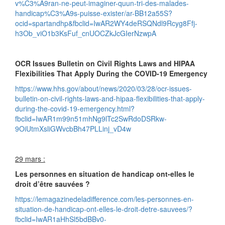
v%C3%A9ran-ne-peut-imaginer-quun-tri-des-malades-
handicap%C3%A9s-puisse-exister/ar-BB12a55S?
ocid=spartandhp&fbclid=IwAR2WY4deRSQNdl9Rcyg8Ffj-
h3Ob_viO1b3KsFuf_cnUOCZkJcGIerNzwpA
OCR Issues Bulletin on Civil Rights Laws and HIPAA
Flexibilities That Apply During the COVID-19 Emergency
https://www.hhs.gov/about/news/2020/03/28/ocr-issues-
bulletin-on-civil-rights-laws-and-hipaa-flexibilities-that-apply-
during-the-covid-19-emergency.html?
fbclid=IwAR1m99n51mhNg9lTc2SwRdoDSRkw-
9OiUtmXsliGWvcbBh47PLLinj_vD4w
29 mars :
Les personnes en situation de handicap ont-elles le
droit d’être sauvées ?
https://lemagazinedeladifference.com/les-personnes-en-
situation-de-handicap-ont-elles-le-droit-detre-sauvees/?
fbclid=IwAR1aHhSl5bdBBv0-