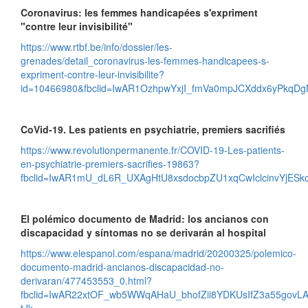
Coronavirus: les femmes handicapées s'expriment
"contre leur invisibilité"
https://www.rtbf.be/info/dossier/les-
grenades/detail_coronavirus-les-femmes-handicapees-s-
expriment-contre-leur-invisibilite?
id=10466980&fbclid=IwAR1OzhpwYxjI_fmVa0mpJCXddx6yPkqD
CoVid-19. Les patients en psychiatrie, premiers sacrifiés
https://www.revolutionpermanente.fr/COVID-19-Les-patients-
en-psychiatrie-premiers-sacrifies-19863?
fbclid=IwAR1mU_dL6R_UXAgHtU8xsdocbpZU1xqCwIclcinvYjESkc6
El polémico documento de Madrid: los ancianos con
discapacidad y síntomas no se derivarán al hospital
https://www.elespanol.com/espana/madrid/20200325/polemico-
documento-madrid-ancianos-discapacidad-no-
derivaran/477453553_0.html?
fbclid=IwAR22xtOF_wb5WWqAHaU_bhofZii8YDKUsIfZ3a55govLA