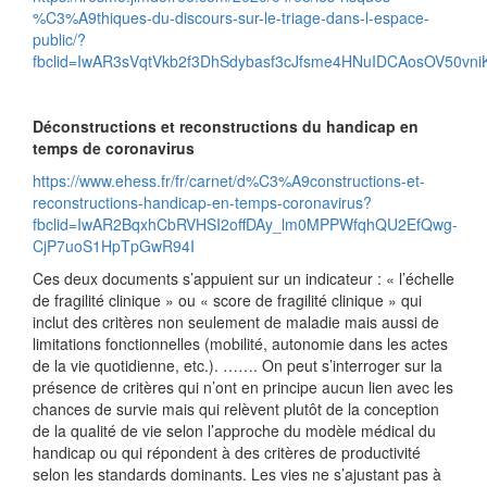
%C3%A9thiques-du-discours-sur-le-triage-dans-l-espace-
public/?
fbclid=IwAR3sVqtVkb2f3DhSdybasf3cJfsme4HNuIDCAosOV50v
Déconstructions et reconstructions du handicap en
temps de coronavirus
https://www.ehess.fr/fr/carnet/d%C3%A9constructions-et-
reconstructions-handicap-en-temps-coronavirus?
fbclid=IwAR2BqxhCbRVHSI2offDAy_lm0MPPWfqhQU2EfQwg-
CjP7uoS1HpTpGwR94I
Ces deux documents s’appuient sur un indicateur : « l’échelle
de fragilité clinique » ou « score de fragilité clinique » qui
inclut des critères non seulement de maladie mais aussi de
limitations fonctionnelles (mobilité, autonomie dans les actes
de la vie quotidienne, etc.). ……. On peut s’interroger sur la
présence de critères qui n’ont en principe aucun lien avec les
chances de survie mais qui relèvent plutôt de la conception
de la qualité de vie selon l’approche du modèle médical du
handicap ou qui répondent à des critères de productivité
selon les standards dominants. Les vies ne s’ajustant pas à