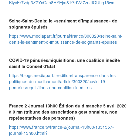
KiycFr7vdg3Z7YcOJh8HYEjm8TGdVZ7zuJIQUhq15wc
Seine-Saint-Denis: le «sentiment d’impuissance» de
soignants épuisés
https://www.mediapart.fr/journal/france/300320/seine-saint-
denis-le-sentiment-d-impuissance-de-soignants-epuises
COVID-19 pénuries/réquisitions: une coalition inédite
saisit le Conseil d'État
https://blogs.mediapart.fr/edition/transparence-dans-les-
politiques-du-medicament/article/300320/covid-19-
penuriesrequisitions-une-coalition-inedite-s
France 2 Journal 13h00 Édition du dimanche 5 avril 2020
à 9 mn (tribune des associations gestionnaires, non
représentatives des personnes)
https://www.france.tv/france-2/journal-13h00/1351557-
journal-13h00.html?