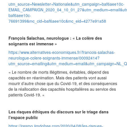
utm_source=Newsletter+Nationale&utm_campaign=baf6aee10c-
EMAIL_CAMPAIGN_2020_04_10_01_27&utm_medium=email&ut
baf6aee10c-
76691399&mc_cid=baf6aee10c&mc_eid=4277e91a58
François Salachas, neurologue : « La colère des
soignants est immense »
https://www.alternatives-economiques.fr//francois-salachas-
neurologue-colere-soignants-immense/00092414?
utm_source=emailing&utm_medium=email&utm_campaign=NL_Qu
« Le nombre de morts illégitimes, évitables, dépend des
capacités en réanimation. Mais des patients vont aussi
mourir d’autre chose que du Covid-19, et des conséquences
de la réallocation des capacités hospitalières au service des
patients Covid-19. »
Les risques éthiques du discours sur le triage dans
l’espace public
https://iresmo.jimdofree.com/2020/04/08/les-risques-