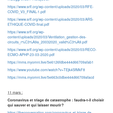
https://www.srlf.org/wp-content/uploads/2020/03/RFE-
COVID_V3_FINAL-1.pdf
https://www.srlf.org/wp-content/uploads/2020/03/ARS-
ETHIQUE-COVID-final.pdf
https://www.srlf.org/wp-
content/uploads/2020/03/Ventilation_gestion-des-
circuits_r%C3%A9a_20032020_valid%C3%A9.pdf
https://www.srlf.org/wp-content/uploads/2020/03/RECO-
ECMO-APHP-23-03-2020.pdf
https://mms.myomni.live/5e6126fdbe444d66709afab1
https://www.youtube.com/watch?v=TEjk4SfMkF8
https://mms.myomni.live/5e663c0dbe444d66709afacd
11 mars :
Coronavirus et triage de catastrophe : faudra-t-il choisir
qui sauver et qui laisser mourir ?
https://theconversation.com/coronavirus-et-triage-de-