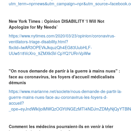
utm_term=nprnews&utm_campaign=npr&utm_source=facebook
New York Times : Opinion DISABILITY ‘I Will Not
Apologize for My Needs’
https://www.nytimes.com/2020/03/23/opinion/coronavirus-
ventilators-triage-disability.html?
fbclid=IwAR3OPEVkJkquzQh4EG83UubHLF-
UUw518VcXro_9ZMXkSV-CpYQ7URnVpWw
"On nous demande de partir à la guerre à mains nues" :
face au coronavirus, les foyers d'accueil médicalisés
démunis
https://www.marianne.net/societe/nous-demande-de-partir-la-
guerre-mains-nues-face-au-coronavirus-les-foyers-d-
accueil?
_ope=eyJndWlkIjoiMWQzOGY0NGEzMTI4NDJmZDMyNjQyYTBlN
Comment les médecins pourraient-ils en venir à trier