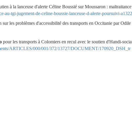
utien à la lanceuse d'alerte Céline Boussié sur Moussaron : maltraitanc
ce-au-tgi-jugement-de-celine-boussie-lanceuse-d-alerte-poursuivi-a13
on sur les problèmes d'accessibilité des transports en Occitanie par Odil
eo
pour les transports à Colomiers en recul avec le soutien d'Handi-socia
ocuments/ARTICLES/000/001/372/13727/DOCUMENT/170920_DSH_tr