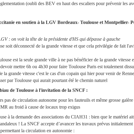
 réglementation (oubli des BEV en haut des escaliers pour prévenir les 
citanie en soutien à la LGV Bordeaux- Toulouse et Montpellier- 
GV : on voit la tête de la présidente d'HS qui dépasse à gauche
soit déconnecté de la grande vitesse et que cela privilégie de fait l'av
ulouse est la seule grande ville à ne pas bénéficier de la grande vitesse e
devoir mettre 6h ou 4h30 pour faire Toulouse Paris est totalement dissu
e la grande vitesse c'est le cas d'un copain qui hier pour venir de Renne
er par Toulouse qui aurait pourtant été le chemin naturel
tabiau de Toulouse à l'invitation de la SNCF :
ours pas de circulation autonome pour les fauteuils et même grosse galèr
 PMR au froid à cause de locaux trop exigus
use à la demande des associations du CIAH31 : bien que le matériel ait é
candaleux ! La SNCF accepte d’avancer les travaux prévus initialement e
permettant la circulation en autonomie :