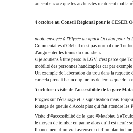
on sent encore que les architectes maitrisent mal la
4 octobre au Conseil Régional pour le CESER Oc
photo envoyée à l'Elysée du #pack Occitan pour la L
Commentaires d'OM : il n'est pas normal que Toulouse 
d'augmenter les trains du quotidien.
si je soutiens à titre perso la LGV, c'est parce que To
mobilité des personnes handicapées car par exemple 
Un exemple de l'aberration du trou dans la raquette d
car cela prenait beaucoup moins de temps que de pass
5 octobre : visite de l'accessibilité de la gare Ma
Progrès sur l'éclairage et la signalisation mais touj
foutage de gueule d'Accès plus qui fait attendre les
Visite d’#accessibilité de la gare #Matabiau à #Toulo
le moyen de tomber en panne alors qu’il est neuf : s
financement d’un vrai ascenseur et d’un plan incliné 