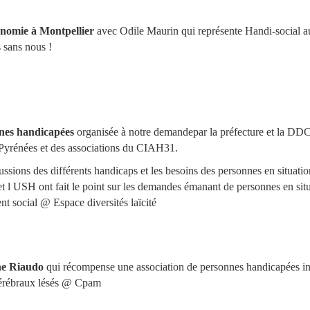
nomie à Montpellier
avec Odile Maurin qui représente Handi-social a
 sans nous !
nnes handicapées
organisée à notre demandepar la préfecture et la DD
-Pyrénées et des associations du CIAH31.
ssions des différents handicaps et les besoins des personnes en situatio
 et l USH ont fait le point sur les demandes émanant de personnes en sit
nt social @ Espace diversités laïcité
ne Riaudo
qui récompense une association de personnes handicapées i
 cérébraux lésés @ Cpam