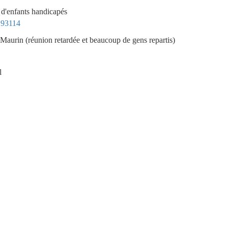
e d'enfants handicapés
2293114
e Maurin (réunion retardée et beaucoup de gens repartis)
l