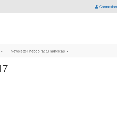
Connexion
s
Newsletter hebdo /actu handicap
17