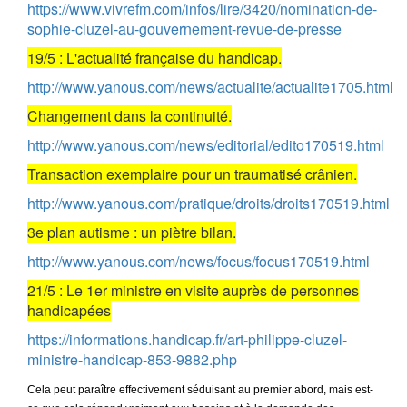
https://www.vivrefm.com/infos/lire/3420/nomination-de-
sophie-cluzel-au-gouvernement-revue-de-presse
19/5 : L'actualité française du handicap.
http://www.yanous.com/news/actualite/actualite1705.html
Changement dans la continuité.
http://www.yanous.com/news/editorial/edito170519.html
Transaction exemplaire pour un traumatisé crânien.
http://www.yanous.com/pratique/droits/droits170519.html
3e plan autisme : un piètre bilan.
http://www.yanous.com/news/focus/focus170519.html
21/5 : Le 1er ministre en visite auprès de personnes
handicapées
https://informations.handicap.fr/art-philippe-cluzel-
ministre-handicap-853-9882.php
Cela peut paraître effectivement séduisant au premier abord, mais est-