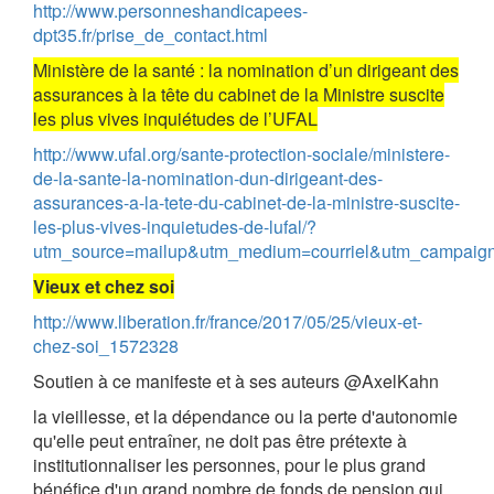
http://www.personneshandicapees-
dpt35.fr/prise_de_contact.html
Ministère de la santé : la nomination d’un dirigeant des
assurances à la tête du cabinet de la Ministre suscite
les plus vives inquiétudes de l’UFAL
http://www.ufal.org/sante-protection-sociale/ministere-
de-la-sante-la-nomination-dun-dirigeant-des-
assurances-a-la-tete-du-cabinet-de-la-ministre-suscite-
les-plus-vives-inquietudes-de-lufal/?
utm_source=mailup&utm_medium=courriel&utm_campaign
Vieux et chez soi
http://www.liberation.fr/france/2017/05/25/vieux-et-
chez-soi_1572328
Soutien à ce manifeste et à ses auteurs @AxelKahn
la vieillesse, et la dépendance ou la perte d'autonomie
qu'elle peut entraîner, ne doit pas être prétexte à
institutionnaliser les personnes, pour le plus grand
bénéfice d'un grand nombre de fonds de pension qui