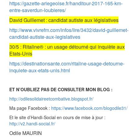
https://gazette-ariegeoise.fr/handitour-2017-165-km-
entre-saverdun-loubieres/
David Guillemet : candidat autiste aux législatives
http://www.vivrefm.com/infos/lire/3432/david-guillemet-
candidat-autiste-aux-legislatives
30/5 : Ritaline® : un usage détourné qui inquiète aux
Etats-Unis
https://destinationsante.com/ritaline-usage-detourne-
inquiete-aux-etats-unis.html
ET N’OUBLIEZ PAS DE CONSULTER MON BLOG :
http://odilesolidaireetcombative.blogspot.fr/
Ma page Facebook :
https://www.facebook.com/blogodile31/
Et le site d’Handi-Social en cours de mise à jour :
http://v2.handi-social.fr/
Odile MAURIN