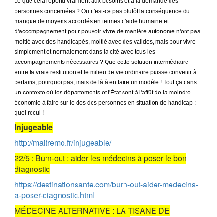
ce que cela répond vraiment aux besoins et à la demande des
personnes concernées ? Ou n'est-ce pas plutôt la conséquence du
manque de moyens accordés en termes d'aide humaine et
d'accompagnement pour pouvoir vivre de manière autonome n'ont pas
moitié avec des handicapés, moitié avec des valides, mais pour vivre
simplement et normalement dans la cité avec tous les
accompagnements nécessaires ? Que cette solution intermédiaire
entre la vraie restitution et le milieu de vie ordinaire puisse convenir à
certains, pourquoi pas, mais de là à en faire un modèle ! Tout ça dans
un contexte où les départements et l'État sont à l'affût de la moindre
économie à faire sur le dos des personnes en situation de handicap :
quel recul !
Injugeable
http://maitremo.fr/injugeable/
22/5 : Burn-out : aider les médecins à poser le bon
diagnostic
https://destinationsante.com/burn-out-aider-medecins-
a-poser-diagnostic.html
MÉDECINE ALTERNATIVE : LA TISANE DE