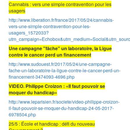
Cannabis : vers une simple contravention pour les
usagers
http://www.liberation.fr/france/2017/05/24/cannabis-
vers-une-simple-contravention-pour-les-
usagers_1572033?
utm_campaign=Echobox&utm_medium=Social&utm_sourc
Une campagne "fâche" un laboratoire, la Ligue
contre le cancer perd un financement
http://www.sudouest.fr/2017/05/24/une-campagne-
fache-un-laboratoire-la-ligue-contre-le-cancer-perd-un-
financement-3474093-4696.php
VIDEO. Philippe Croizon : «Il faut pouvoir se
moquer du handicap»
http://www.leparisien.fr/societe/video-philippe-croizon-
il-faut-pouvoir-se-moquer-du-handicap-24-05-2017-
6978504.php
25/5 : École et handicap : défi du nouveau