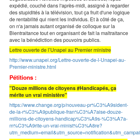
expédié, couché dans l'après-midi, assigné à regarder
des stupidités à la télévision, tout ça fruit d'une logique
de rentabilité qui nient les individus. Et à côté de ça,
on n'a jamais autant organisé de colloque sur la
Bientraitance tout en organisant de fait la maltraitance
avec la bénédiction des pouvoirs publics.
Lettre ouverte de l’Unapei au Premier ministre
http://www.unapei.org/Lettre-ouverte-de-l-Unapei-au-
Premier-ministre.html
Pétitions :
"Douze millions de citoyens #Handicapés, ça
mérite un vrai ministère"
https://www.change.org/p/nouveau-pr%C3%A9sident-
de-la-r%C3%A9publique-fran%C3%A7aise-douze-
millions-de-citoyens-handicap%C3%A9s-%C3%A7a-
m%C3%A9rite-un-vrai-minist%C3%A8re?
utm_medium=email&utm_source=notification&utm_campaign