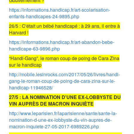
Gouvernement ?
https://informations.handicap.fr/art-scolarisation-
enfants-handicapes-24-9895.php
26/5 : C'était un bébé handicapé : à 29 ans, il entre à
Harvard !
https://informations.handicap.fr/art-abandon-bebe-
handicape-63-9896.php
“Handi-Gang”, le roman coup de poing de Cara Zina
sur le handicap
http://mobile.lesinrocks.com/2017/05/26/livres/handi-
gang-le-roman-coup-de-poing-de-cara-zina-sur-le-
handicap-11946528/
27/5 : LA NOMINATION D'UNE EX-LOBBYSTE DU
VIN AUPRÈS DE MACRON INQUIÈTE
http://www.leparisien.fr/laparisienne/sante/sante-la-
nomination-d-une-ex-lobbyste-du-vin-aupres-de-
macron-inquiete-27-05-2017-6989226.php