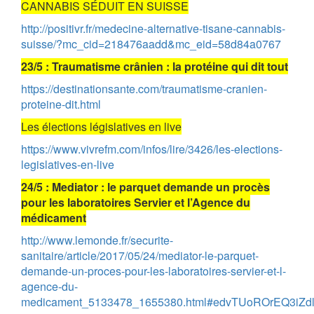
CANNABIS SÉDUIT EN SUISSE
http://positivr.fr/medecine-alternative-tisane-cannabis-
suisse/?mc_cid=218476aadd&mc_eid=58d84a0767
23/5 : Traumatisme crânien : la protéine qui dit tout
https://destinationsante.com/traumatisme-cranien-
proteine-dit.html
Les élections législatives en live
https://www.vivrefm.com/infos/lire/3426/les-elections-
legislatives-en-live
24/5 : Mediator : le parquet demande un procès
pour les laboratoires Servier et l’Agence du
médicament
http://www.lemonde.fr/securite-
sanitaire/article/2017/05/24/mediator-le-parquet-
demande-un-proces-pour-les-laboratoires-servier-et-l-
agence-du-
medicament_5133478_1655380.html#edvTUoROrEQ3iZdl