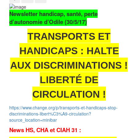
Newsletter handicap, santé, perte
d’autonomie d’Odile (30/5/17)
TRANSPORTS ET
HANDICAPS : HALTE
AUX DISCRIMINATIONS !
LIBERTÉ DE
CIRCULATION !
https://www.change.org/p/transports-et-handicaps-stop-
discriminations-libert%C3%A9-circulation?
source_location=minibar
News HS, CHA et CIAH 31 :