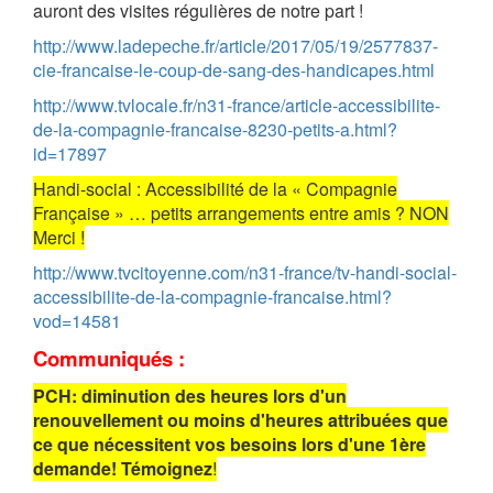
auront des visites régulières de notre part !
http://www.ladepeche.fr/article/2017/05/19/2577837-
cie-francaise-le-coup-de-sang-des-handicapes.html
http://www.tvlocale.fr/n31-france/article-accessibilite-
de-la-compagnie-francaise-8230-petits-a.html?
id=17897
Handi-social : Accessibilité de la « Compagnie
Française » … petits arrangements entre amis ? NON
Merci !
http://www.tvcitoyenne.com/n31-france/tv-handi-social-
accessibilite-de-la-compagnie-francaise.html?
vod=14581
Communiqués :
PCH: diminution des heures lors d'un
renouvellement ou moins d'heures attribuées que
ce que nécessitent vos besoins lors d'une 1ère
demande! Témoignez
!