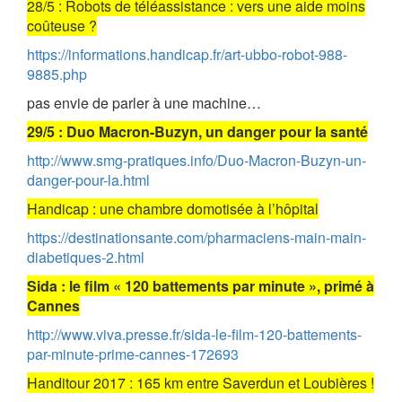
28/5 : Robots de téléassistance : vers une aide moins
coûteuse ?
https://informations.handicap.fr/art-ubbo-robot-988-
9885.php
pas envie de parler à une machine…
29/5 : Duo Macron-Buzyn, un danger pour la santé
http://www.smg-pratiques.info/Duo-Macron-Buzyn-un-
danger-pour-la.html
Handicap : une chambre domotisée à l’hôpital
https://destinationsante.com/pharmaciens-main-main-
diabetiques-2.html
Sida : le film « 120 battements par minute », primé à
Cannes
http://www.viva.presse.fr/sida-le-film-120-battements-
par-minute-prime-cannes-172693
Handitour 2017 : 165 km entre Saverdun et Loubières !