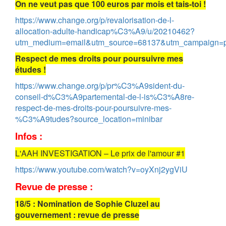
On ne veut pas que 100 euros par mois et tais-toi !
https://www.change.org/p/revalorisation-de-l-
allocation-adulte-handicap%C3%A9/u/20210462?
utm_medium=email&utm_source=68137&utm_campaign=p
Respect de mes droits pour poursuivre mes
études !
https://www.change.org/p/pr%C3%A9sident-du-
conseil-d%C3%A9partemental-de-l-is%C3%A8re-
respect-de-mes-droits-pour-poursuivre-mes-
%C3%A9tudes?source_location=minibar
Infos :
L'AAH INVESTIGATION – Le prix de l'amour #1
https://www.youtube.com/watch?v=oyXnj2ygViU
Revue de presse :
18/5 : Nomination de Sophie Cluzel au
gouvernement : revue de presse