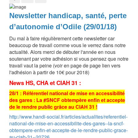
Newsletter handicap, santé, perte
d’autonomie d’Odile (29/01/18)
Du mal à faire régulièrement cette newsletter car
beaucoup de travail comme vous le verrez dans notre
actualité. Alors merci de débuter l'année en nous
soutenant par votre adhésion si vous pensez que notre
travail vaut la peine (voir en page de page lien vers
l'adhésion à partir de 10€ pour 2018)
News HS, CHA et CIAH 31 :
28/1 : Référentiel national de mise en accessibilité
des gares : La #SNCF obtempère enfin et accepte
de le rendre public grâce au CIAH 31 !
http://www.handi-social.fr/articles/actualites/referentiel-
national-de-mise-en-accessibilite-des-gares--la-sncf-
obtempere-enfin-et-accepte-de-le-rendre-public-grace-
au-ciah-31--20726