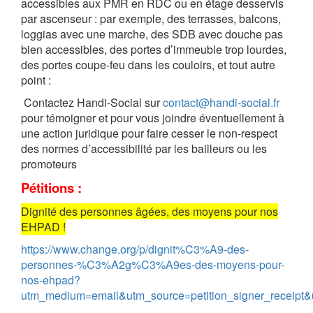
accessibles aux PMR en RDC ou en étage desservis
par ascenseur : par exemple, des terrasses, balcons,
loggias avec une marche, des SDB avec douche pas
bien accessibles, des portes d’immeuble trop lourdes,
des portes coupe-feu dans les couloirs, et tout autre
point :
Contactez Handi-Social sur
contact@handi-social.fr
pour témoigner et pour vous joindre éventuellement à
une action juridique pour faire cesser le non-respect
des normes d’accessibilité par les bailleurs ou les
promoteurs
Pétitions :
Dignité des personnes âgées, des moyens pour nos
EHPAD !
https://www.change.org/p/dignit%C3%A9-des-
personnes-%C3%A2g%C3%A9es-des-moyens-pour-
nos-ehpad?
utm_medium=email&utm_source=petition_signer_receip