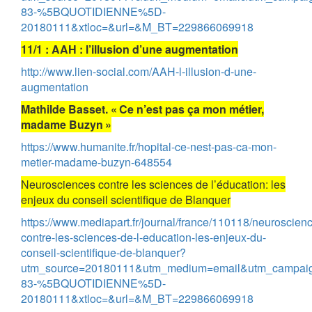
83-%5BQUOTIDIENNE%5D-
20180111&xtloc=&url=&M_BT=229866069918
11/1 : AAH : l’illusion d’une augmentation
http://www.lien-social.com/AAH-l-illusion-d-une-
augmentation
Mathilde Basset. « Ce n’est pas ça mon métier,
madame Buzyn »
https://www.humanite.fr/hopital-ce-nest-pas-ca-mon-
metier-madame-buzyn-648554
Neurosciences contre les sciences de l’éducation: les
enjeux du conseil scientifique de Blanquer
https://www.mediapart.fr/journal/france/110118/neuroscien
contre-les-sciences-de-l-education-les-enjeux-du-
conseil-scientifique-de-blanquer?
utm_source=20180111&utm_medium=email&utm_campai
83-%5BQUOTIDIENNE%5D-
20180111&xtloc=&url=&M_BT=229866069918