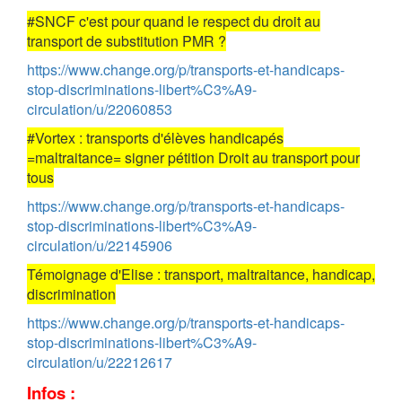
#SNCF c'est pour quand le respect du droit au
transport de substitution PMR ?
https://www.change.org/p/transports-et-handicaps-
stop-discriminations-libert%C3%A9-
circulation/u/22060853
#Vortex : transports d'élèves handicapés
=maltraitance= signer pétition Droit au transport pour
tous
https://www.change.org/p/transports-et-handicaps-
stop-discriminations-libert%C3%A9-
circulation/u/22145906
Témoignage d'Elise : transport, maltraitance, handicap,
discrimination
https://www.change.org/p/transports-et-handicaps-
stop-discriminations-libert%C3%A9-
circulation/u/22212617
Infos :