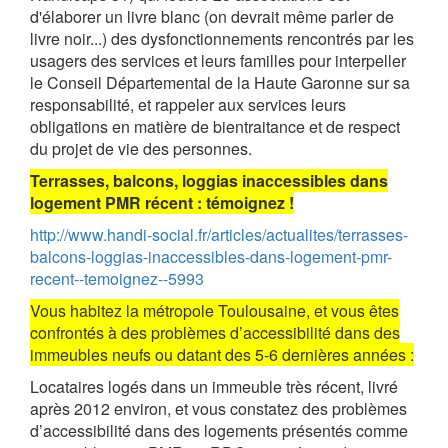
d'élaborer un livre blanc (on devrait même parler de
livre noir...) des dysfonctionnements rencontrés par les
usagers des services et leurs familles pour interpeller
le Conseil Départemental de la Haute Garonne sur sa
responsabilité, et rappeler aux services leurs
obligations en matière de bientraitance et de respect
du projet de vie des personnes.
Terrasses, balcons, loggias inaccessibles dans
logement PMR récent : témoignez !
http://www.handi-social.fr/articles/actualites/terrasses-
balcons-loggias-inaccessibles-dans-logement-pmr-
recent--temoignez--5993
Vous habitez la métropole Toulousaine, et vous êtes
confrontés à des problèmes d’accessibilité dans des
immeubles neufs ou datant des 5-6 dernières années :
Locataires logés dans un immeuble très récent, livré
après 2012 environ, et vous constatez des problèmes
d’accessibilité dans des logements présentés comme