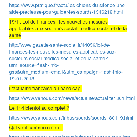
https://www.pratique.fr/actu/les-chiens-du-silence-une-
aide-precieuse-pour-guider-les-sourds-1346218.html
19/1 : Loi de finances : les nouvelles mesures
applicables aux secteurs social, médico-social et de la
santé
http://www.gazette-sante-social.fr/44056/loi-de-
finances-les-nouvelles-mesures-applicables-aux-
secteurs-social-medico-social-et-de-la-sante?
utm_source=flash-info-
gss&utm_medium=email&utm_campaign=flash-info-
19-01-2018
L'actualité française du handicap.
https://www.yanous.com/news/actualite/actualite1801.html
Le 114 bientôt au complet ?
https://www.yanous.com/tribus/sourds/sourds180119.html
Qui veut tuer son chien...