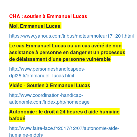
CHA : soutien à Emmanuel Lucas
Moi, Emmanuel Lucas
.
https://www.yanous.com/tribus/moteur/moteur171201.html
Le cas Emmanuel Lucas ou un cas avéré de non
assistance à personne en danger et un processus
de délaissement d’une personne vulnérable
http://www.personneshandicapees-
dpt35.fr/emmanuel_lucas.html
Vidéo - Soutien à Emmanuel Lucas
http://www.coordination-handicap-
autonomie.com/index.php/homepage
Autonomie : le droit à 24 heures d’aide humaine
bafoué
http://www.faire-face.fr/2017/12/07/autonomie-aide-
humaine-mdph/