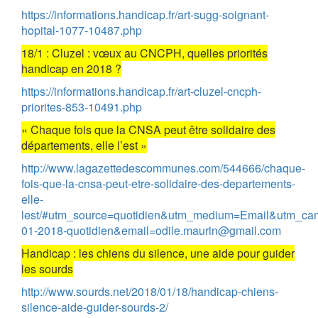
https://informations.handicap.fr/art-sugg-soignant-
hopital-1077-10487.php
18/1 : Cluzel : vœux au CNCPH, quelles priorités
handicap en 2018 ?
https://informations.handicap.fr/art-cluzel-cncph-
priorites-853-10491.php
« Chaque fois que la CNSA peut être solidaire des
départements, elle l’est »
http://www.lagazettedescommunes.com/544666/chaque-
fois-que-la-cnsa-peut-etre-solidaire-des-departements-
elle-
lest/#utm_source=quotidien&utm_medium=Email&utm_ca
01-2018-quotidien&email=odile.maurin@gmail.com
Handicap : les chiens du silence, une aide pour guider
les sourds
http://www.sourds.net/2018/01/18/handicap-chiens-
silence-aide-guider-sourds-2/