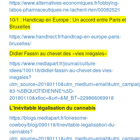
https://www.alternatives-economiques.fr/lobbying-
labos-pharmaceutiques-ne-lachent-rien/00082521
10/1 : Handicap en Europe : Un accord entre Paris et
Bruxelles
https://www.handirect.fr/handicap-en-europe-paris-
bruxelles/
Didier Fassin au chevet des «vies inégales»
https://www.mediapart.fr/journal/culture-
idees/100118/didier-fassin-au-chevet-des-vies-
inegales?
utm_source=20180110&utm_medium=email&utm_campai
83-%5BQUOTIDIENNE%5D-
20180110&xtloc=&url=&M_BT=229866069918
L'inévitable légalisation du cannabis
https://blogs.mediapart.fr/lonesome-
cowboy/blog/090118/linevitable-legalisation-du-
cannabis?
utm_source=20180111&utm_medium=email&utm_campai