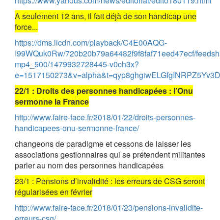
https://www.yanous.com/news/editorial/edito180119.html
A seulement 12 ans, il fait déjà de son handicap une
force...
https://dms.licdn.com/playback/C4E00AQG-
I99WQuk0Rw/720b20b79a64482f9f8faf71eed47ecf/feedsh
mp4_500/1479932728445-v0ch3x?
e=1517150273&v=alpha&t=qyp8ghgiwELGfgINRPZ5Yv3
22/1 : Droits des personnes handicapées : l’Onu
sermonne la France
http://www.faire-face.fr/2018/01/22/droits-personnes-
handicapees-onu-sermonne-france/
changeons de paradigme et cessons de laisser les
associations gestionnaires qui se prétendent militantes
parler au nom des personnes handicapées
23/1 : Pensions d’invalidité : les erreurs de CSG seront
régularisées en février
http://www.faire-face.fr/2018/01/23/pensions-invalidite-
erreurs-csg/