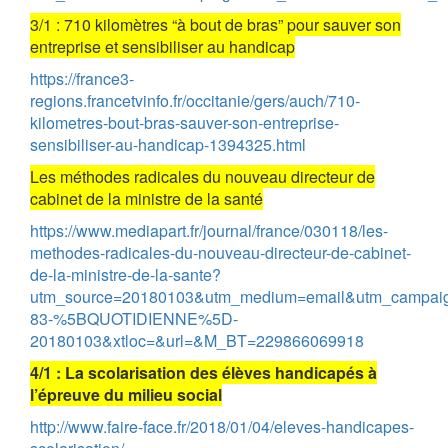
3/1 : 710 kilomètres “à bout de bras” pour sauver son
entreprise et sensibiliser au handicap
https://france3-
regions.francetvinfo.fr/occitanie/gers/auch/710-
kilometres-bout-bras-sauver-son-entreprise-
sensibiliser-au-handicap-1394325.html
Les méthodes radicales du nouveau directeur de
cabinet de la ministre de la santé
https://www.mediapart.fr/journal/france/030118/les-
methodes-radicales-du-nouveau-directeur-de-cabinet-
de-la-ministre-de-la-sante?
utm_source=20180103&utm_medium=email&utm_campai
83-%5BQUOTIDIENNE%5D-
20180103&xtloc=&url=&M_BT=229866069918
4/1 : La scolarisation des élèves handicapés à
l’épreuve du milieu social
http://www.faire-face.fr/2018/01/04/eleves-handicapes-