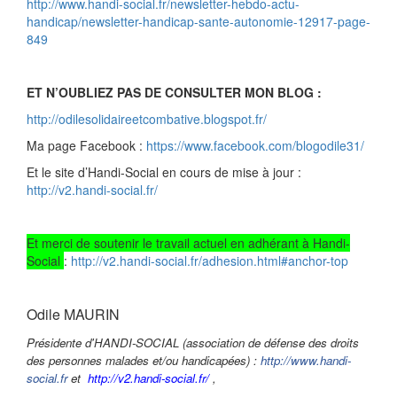
http://www.handi-social.fr/newsletter-hebdo-actu-
handicap/newsletter-handicap-sante-autonomie-12917-page-
849
ET N’OUBLIEZ PAS DE CONSULTER MON BLOG :
http://odilesolidaireetcombative.blogspot.fr/
Ma page Facebook :
https://www.facebook.com/blogodile31/
Et le site d’Handi-Social en cours de mise à jour :
http://v2.handi-social.fr/
Et merci de soutenir le travail actuel en adhérant à Handi-
Social
:
http://v2.handi-social.fr/adhesion.html#anchor-top
Odile MAURIN
Présidente d'HANDI-SOCIAL (association de défense des droits
des personnes malades et/ou handicapées) :
http://www.handi-
social.fr
et
http://v2.handi-social.fr/
,