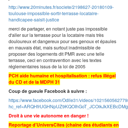
http://www.20minutes.fr/societe/2198627-20180109-
toulouse-impossible-sortir-terrasse-locataire-
handicapee-saisit-justice
merci de partager, en notant juste pas impossible
d'aller sur la terrasse pour la locataire mais très
douloureux et dangereux pour ses genoux et épaules
en mauvais état, mais surtout inadmissible de
proposer des logements dit PMR avec une telle
terrasse, ceci en contravention avec les textes
réglementaires issus de la loi de 2005
PCH aide humaine et hospitalisation : refus illégal
du CD et de la MDPH 31
Coup de gueule Facebook à suivre :
https://www.facebook.com/Odile31/videos/1021560562779
hc_ref=ARQHfrUGHNpUZ9KQOIhGoT_JCOikJkXEBcDMg
Droit à une vie autonome en danger !
Reportage d’UniversCites (chaine des étudiants en