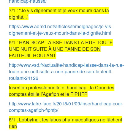
handicap-hausse/
7/1 : "Je vis dignement et je veux mourir dans la
dignité..."
https://www.admd.net/articles/temoignages/je-vis-
dignement-et-je-veux-mourir-dans-la-dignite.html
9/1 : HANDICAP LAISSÉ DANS LA RUE TOUTE
UNE NUIT SUITE À UNE PANNE DE SON
FAUTEUIL ROULANT
http://www.vsd.fr/actualite/handicap-laisse-dans-la-rue-
toute-une-nuit-suite-a-une-panne-de-son-fauteuil-
roulant-24126
Insertion professionnelle et handicap : la Cour des
comptes étrille l’Agefiph et le FIPHFP
http://www.faire-face.fr/2018/01/09/inserhandicap-cour-
comptes-agefiph-fiphfp/
8/1 : Lobbying : les labos pharmaceutiques ne lâchent
rien