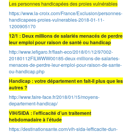
Les personnes handicapées des proies vulnérables
https://www.la-croix.com/France/Exclusion/personnes-
handicapees-proies-vulnerables-2018-01-11-
1200905170
12/1 : Deux millions de salariés menacés de perdre
leur emploi pour raison de santé ou handicap
http://www.lefigaro.fr/flash-eco/2018/01/12/97002-
20180112FILWWW00185-deux-millions-de-salaries-
menaces-de-perdre-leur-emploi-pour-raison-de-sante-
ou-handicap.php
Handicap : votre département en fait-il plus que les
autres ?
http://www.faire-face.fr/2018/01/15/moyens-
departement-handicap/
VIH/SIDA : l’efficacité d’un traitement
hebdomadaire à l’étude
https://destinationsante.com/vih-sida-lefficacite-dun-