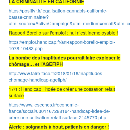
LA CRIMINALITÉ EN CALIFORNIE
https://positivr.fr/legalisation-cannabis-californie-
baisse-criminalite/?
utm_source=ActiveCampaign&utm_medium=email&utm_c
Rapport Borello sur l'emploi : nul n'est inemployable !
https://emploi.handicap.fr/art-rapport-borello-emploi-
1078-10483.php
La bombe des inaptitudes pourrait faire exploser le
chômage… et l’AGEFIPH
http://www.faire-face.fr/2018/01/16/inaptitudes-
chomage-handicap-agefiph/
17/1 : Handicap : l'idée de créer une cotisation refait
surface
https://www.lesechos.fr/economie-
france/social/0301167288164-handicap-lidee-de-
creer-une-cotisation-refait-surface-2145770.php
Alerte : soignants à bout, patients en danger !