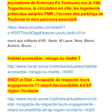
journalisme de Sciences Po Toulouse) sur la Villa
Tropezienne, la circulation en ville, les logements
prétendus adaptés PMR , l’access des parkings de
Toulouse et mon parcours associatif
https://www.youtube.com/watch?
v=KSRThxoAOgg&feature=youtu.be&t=51m
merci aux militants d'HS : Kevin, M Laure, Nora, Momo,
Antoine, Bruno, ...
Habitat accessible : mirage ou réalité ?
http://www.handi-social.fr/articles/actualites/habitat-
accessible--mirage-ou-realite--18390
SNCF et Etat = incapable de respecter leurs
engagements ?? retard #accessibilité Ad'AP
région Occitanie
http://www.handi-social.fr/articles/actualites/sncf-et-
etat--incapable-de-respecter-leurs-engagements--
retard-accessibilite-ad-ap-region-occitanie-18320