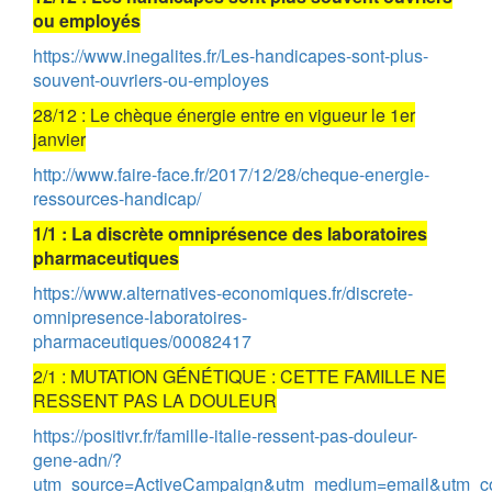
ou employés
https://www.inegalites.fr/Les-handicapes-sont-plus-
souvent-ouvriers-ou-employes
28/12 : Le chèque énergie entre en vigueur le 1er
janvier
http://www.faire-face.fr/2017/12/28/cheque-energie-
ressources-handicap/
1/1 : La discrète omniprésence des laboratoires
pharmaceutiques
https://www.alternatives-economiques.fr/discrete-
omnipresence-laboratoires-
pharmaceutiques/00082417
2/1 : MUTATION GÉNÉTIQUE : CETTE FAMILLE NE
RESSENT PAS LA DOULEUR
https://positivr.fr/famille-italie-ressent-pas-douleur-
gene-adn/?
utm_source=ActiveCampaign&utm_medium=email&utm_c