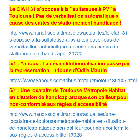
Le CIAH 31 s'oppose à la "sulfateuse à PV" à
Toulouse ! Pas de verbalisation automatique à
cause des cartes de stationnement handicapé !
http://www.handi-social.fr/articles/actualites/le-ciah-31-
s-oppose-a-la-sulfateuse-a-pv-a-toulouse--pas-de-
verbalisation-automatique-a-cause-des-cartes-de-
stationnement-handicape--20722
5/1 : Yanous : La désinstitutionnalisation passe par
la représentation – tribune d’Odile Maurin
https://www.yanous.com/tribus/moteur/moteur180105.html
5/1 : Une locataire de Toulouse Métropole Habitat
en situation de handicap attaque son bailleur pour
non-conformité aux règles d'accessibilité
http://www.handi-social.fr/articles/actualites/une-
locataire-de-toulouse-metropole-habitat-en-situation-
de-handicap-attaque-son-bailleur-pour-non-conformite-
aux-regles-d-accessibilite-19028