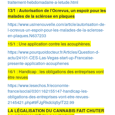
traitement-hebdomadaire-a-letude.html
13/1 : Autorisation de l’Ocrevus, un espoir pour les
malades de la sclérose en plaques
https://www.usinenouvelle.com/article/autorisation-de-
l-ocrevus-un-espoir-pour-les-malades-de-la-sclerose-
en-plaques.N637233
15/1 : Une application contre les acouphènes.
https://www.pourquoidocteur.fr/Articles/Question-d-
actu/24101-CES-Las-Vegas-start-up-Francaise-
presente-application-acouphenes
16/1 : Handicap : les obligations des entreprises vont
être revues
https://www.lesechos.fr/economie-
france/social/0301162155147-handicap-les-
obligations-des-entreprises-vont-etre-revues-
2145421.php#9FJgRkdclq5yIT22.99
LA LÉGALISATION DU CANNABIS FAIT CHUTER