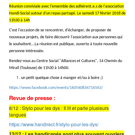
Réunion conviviale avec l'ensemble des adhérent.e.s de l'association
Handi-Social autour d'un repas partagé. Le samedi 17 février 2018 de
11h30 à 14h
C'est l'occasion de se rencontrer, d'échanger, de proposer de
nouveaux projets, de faire découvrir l'association aux personnes qui
le souhaitent...La réunion est publique, ouverte à toute nouvelle
personne intéressée.
Rendez-vous au Centre Social "Alliances et Cultures", 14 Chemin du
Mirail (Toulouse) de 11h30 à 14h00.
un petit quelque chose à manger et/ou à boire ;)
https://www.facebook.com/events/160540834716563/
Revue de presse :
8/12 : Stylo pour les dys : Il lit et parle plusieurs
langues
https://www.handirect.fr/stylo-pour-les-dys/
12/12 : Les handicapés sont plus souvent ouvriers