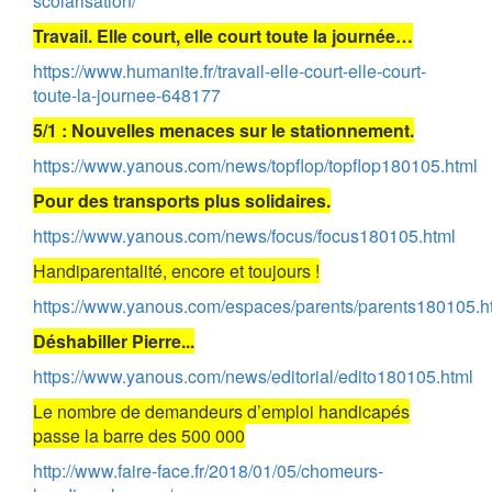
scolarisation/
Travail. Elle court, elle court toute la journée…
https://www.humanite.fr/travail-elle-court-elle-court-
toute-la-journee-648177
5/1 : Nouvelles menaces sur le stationnement.
https://www.yanous.com/news/topflop/topflop180105.html
Pour des transports plus solidaires.
https://www.yanous.com/news/focus/focus180105.html
Handiparentalité, encore et toujours !
https://www.yanous.com/espaces/parents/parents180105.h
Déshabiller Pierre...
https://www.yanous.com/news/editorial/edito180105.html
Le nombre de demandeurs d’emploi handicapés
passe la barre des 500 000
http://www.faire-face.fr/2018/01/05/chomeurs-