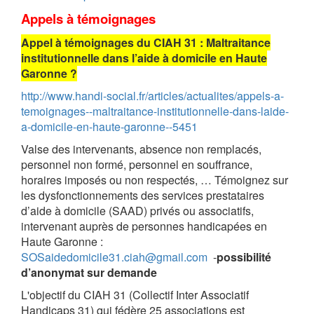
Appels à témoignages
Appel à témoignages du CIAH 31 : Maltraitance
institutionnelle dans l’aide à domicile en Haute
Garonne ?
http://www.handi-social.fr/articles/actualites/appels-a-
temoignages--maltraitance-institutionnelle-dans-laide-
a-domicile-en-haute-garonne--5451
Valse des intervenants, absence non remplacés,
personnel non formé, personnel en souffrance,
horaires imposés ou non respectés, … Témoignez sur
les dysfonctionnements des services prestataires
d’aide à domicile (SAAD) privés ou associatifs,
intervenant auprès de personnes handicapées en
Haute Garonne :
SOSaidedomicile31.ciah@gmail.com
-
possibilité
d’anonymat sur demande
L'objectif du CIAH 31 (Collectif Inter Associatif
Handicaps 31) qui fédère 25 associations est