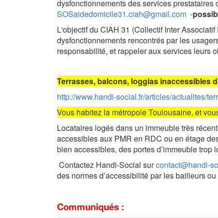
dysfonctionnements des services prestataires 
SOSaidedomicile31.ciah@gmail.com
-
possib
L'objectif du CIAH 31 (Collectif Inter Associati
dysfonctionnements rencontrés par les usagers 
responsabilité, et rappeler aux services leurs 
Terrasses, balcons, loggias inaccessibles 
http://www.handi-social.fr/articles/actualites
Vous habitez la métropole Toulousaine, et vou
Locataires logés dans un immeuble très récent
accessibles aux PMR en RDC ou en étage dess
bien accessibles, des portes d’immeuble trop lo
Contactez Handi-Social sur
contact@handi-soc
des normes d’accessibilité par les bailleurs ou
Communiqués :