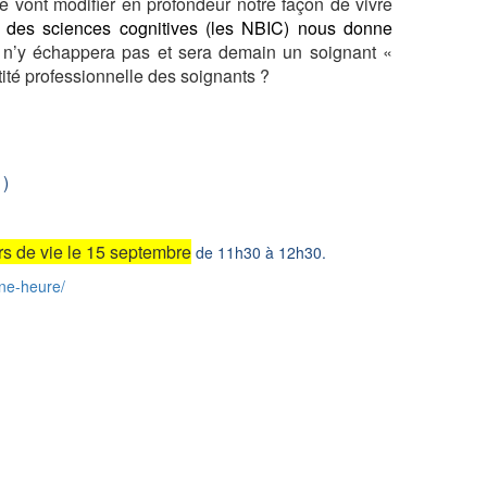
ue vont modifier en profondeur notre façon de vivre
t des sciences cognitives (les NBIC) nous donne
 n’y échappera pas et sera demain un soignant «
ntité professionnelle des soignants ?
1)
urs de vie le 15 septembre
de 11h30 à 12h30.
une-heure/