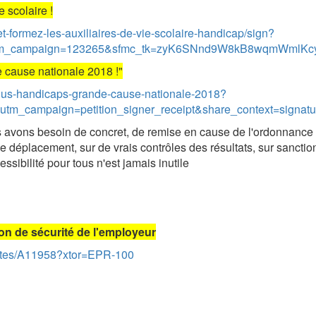
 scolaire !
formez-les-auxiliaires-de-vie-scolaire-handicap/sign?
utm_campaign=123265&sfmc_tk=zyK6SNnd9W8kB8wqmWmlK
e cause nationale 2018 !"
-tous-handicaps-grande-cause-nationale-2018?
tm_campaign=petition_signer_receipt&share_context=signatu
s avons besoin de concret, de remise en cause de l'ordonnance a
de déplacement, sur de vrais contrôles des résultats, sur sanction
ssibilité pour tous n'est jamais inutile
tion de sécurité de l'employeur
ualites/A11958?xtor=EPR-100