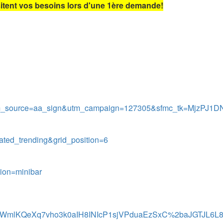
itent vos besoins lors d'une 1ère demande!
m_source=aa_sign&utm_campaign=127305&sfmc_tk=MjzPJ
rated_trending&grid_position=6
ion=minibar
qmWmlKQeXq7vho3k0aIH8INIcP1sjVPduaEzSxC%2baJGTJL6L