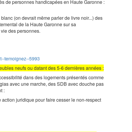
uprès de personnes handicapées en Haute Garonne :
 blanc (on devrait même parler de livre noir...) des
artemental de la Haute Garonne sur sa
e vie des personnes.
nt--temoignez--5993
eubles neufs ou datant des 5-6 dernières années :
’accessibilité dans des logements présentés comme
oggias avec une marche, des SDB avec douche pas
t :
action juridique pour faire cesser le non-respect