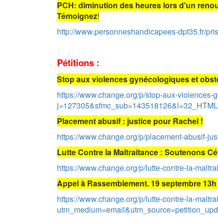
PCH: diminution des heures lors d'un reno
Témoignez
!
http://www.personneshandicapees-dpt35.fr/pri
Pétitions :
Stop aux violences gynécologiques et obsté
https://www.change.org/p/stop-aux-violence
j=127305&sfmc_sub=143518126&l=32_HTM
Placement abusif : justice pour Rachel !
https://www.change.org/p/placement-abusif-ju
Lutte Contre la Maltraitance : Soutenons Cé
https://www.change.org/p/lutte-contre-la-m
Appel à Rassemblement. 19 septembre 13h
https://www.change.org/p/lutte-contre-la-m
utm_medium=email&utm_source=petition_