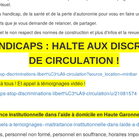
isuel.
 handicap, de la santé et de la perte d'autonomie pour vosu en faire u
rts que je vous demande de relancer, de partager.
et le non respect des normes de construction et plus d'infos et la revu
DICAPS : HALTE AUX DISCR
DE CIRCULATION !
top-discriminations-libert%C3%A9-circulation?source_location=minibar
 à tous ! Et appel à témoignages vidéo !
aps-stop-discriminations-libert%C3%A9-circulation/u/21081574
ce institutionnelle dans l’aide à domicile en Haute Garonn
/appels-a-temoignages--maltraitance-institutionnelle-dans-laide-
s, personnel non formé, personnel en souffrance, horaires imp