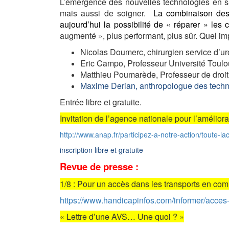
L’émergence des nouvelles technologies en san
mais aussi de soigner.
La combinaison des 
aujourd’hui la possibilité de « réparer » les
augmenté », plus performant, plus sûr. Quel impa
Nicolas Doumerc, chirurgien service d’
Eric Campo, Professeur Université Tou
Matthieu Poumarède, Professeur de droit 
Maxime Derian, anthropologue des techn
Entrée libre et gratuite.
Invitation de l’agence nationale pour l’amélior
http://www.anap.fr/participez-a-notre-action/toute-l
inscription libre et gratuite
Revue de presse :
1/8 : Pour un accès dans les transports en c
https://www.handicapinfos.com/informer/acc
« Lettre d’une AVS… Une quoi ? »