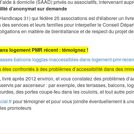
d’aide à domicile (SAAD) privés ou associatifs, intervenant a
ilité d’anonymat sur demande
f Handicaps 31) qui fédère 25 associations est d'élaborer un livre
des services et leurs familles pour interpeller le Conseil Dép
obligations en matière de bientraitance et de respect du projet d
dans logement PMR récent : témoignez !
/terrasses-balcons-loggias-inaccessibles-dans-logement-pmr-rece
s êtes confrontés à des problèmes d’accessibilité dans des imm
, livré après 2012 environ, et vous constatez des problèmes d
ervis par ascenseur : par exemple, des terrasses, balcons, l
urdes, des portes coupe-feu dans les couloirs, et tout autre poin
ial.fr
pour témoigner et pour vous joindre éventuellement à une 
 les promoteurs