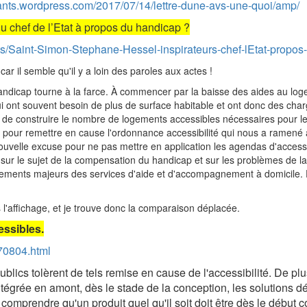
ants.wordpress.com/2017/07/14/lettre-dune-avs-une-quoi/amp/
u chef de l’Etat à propos du handicap ?
ats/Saint-Simon-Stephane-Hessel-inspirateurs-chef-lEtat-prop
r il semble qu'il y a loin des paroles aux actes !
 handicap tourne à la farce. À commencer par la baisse des aides au l
qui ont souvent besoin de plus de surface habitable et ont donc des ch
pas de construire le nombre de logements accessibles nécessaires pour
ur remettre en cause l'ordonnance accessibilité qui nous a ramené ava
 nouvelle excuse pour ne pas mettre en application les agendas d'acces
s sur le sujet de la compensation du handicap et sur les problèmes de
nements majeurs des services d'aide et d'accompagnement à domicile. 
l'affichage, et je trouve donc la comparaison déplacée.
essibles.
70804.html
blics tolèrent de tels remise en cause de l'accessibilité. De pl
 intégrée en amont, dès le stade de la conception, les solutions
omprendre qu'un produit quel qu'il soit doit être dès le début 