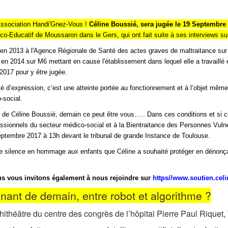
'Association
Handi'Gnez
-
Vous !
Céline
Boussié
,
sera jugée le 19 Septembre
dico-Educatif de Moussaron dans le Gers, qui ont fait suite à ses interviews s
en 2013 à l'Agence Régionale de Santé des actes graves de maltraitance sur d
 en 2014 sur M6 mettant en cause l'établissement dans lequel elle a travaillé 
017 pour y être jugée.
rté d’expression, c’est une atteinte portée au fonctionnement et à l’objet mê
-social.
e de Céline
Boussié
, demain ce
peut être vous…..
Dans ces conditions et si c
essionnels du secteur
médico-social et à la Bientraitance des Personnes Vulné
eptembre 2017 à 13h devant le tribunal de grande Instance de Toulouse.
de silence en hommage aux enfants que Céline a souhaité
protéger en dénonç
s vous invitons également à nous rejoindre sur
https//www.soutien.celi
nant de demain, entre robot et algorithme ?
héâtre du centre des congrès de l’hôpital Pierre Paul Riquet,