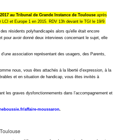
 2017 au Tribunal de Grande Instance de Toulouse
après
ur LCI et Europe 1 en 2015.
RDV 13h devant le TGI le 19/9.
es résidents polyhandicapés alors qu'elle était encore
et pour avoir donné deux interviews concernant le sujet, elle
me d’une association représentant des usagers, des Parents,
omme nous, vous êtes attachés à la liberté d’expression, à la
rables et en situation de handicap, vous êtes invités à
ant les graves dysfonctionnements dans l’accompagnement et
neboussie.fr/affaire-moussaron
.
 Toulouse