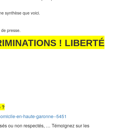
ne synthèse que voici.
e de presse.
IMINATIONS ! LIBERTÉ
e ?
a-domicile-en-haute-garonne--5451
osés ou non respectés, … Témoignez sur les