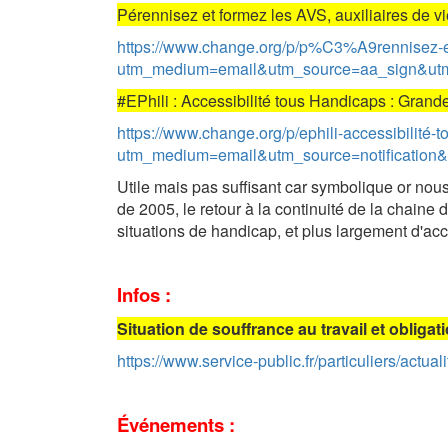
Pérennisez et formez les AVS, auxiliaires de vie
https://www.change.org/p/p%C3%A9rennisez-et-
utm_medium=email&utm_source=aa_sign&
#EPhili : Accessibilité tous Handicaps : Grand
https://www.change.org/p/ephili-accessibilité
utm_medium=email&utm_source=notification&u
Utile mais pas suffisant car symbolique or nou
de 2005, le retour à la continuité de la chaine 
situations de handicap, et plus largement d'acce
Infos :
Situation de souffrance au travail et obliga
https://www.service-public.fr/particuliers/act
Événements :