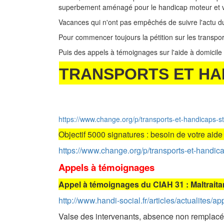
superbement aménagé pour le handicap moteur et v
Vacances qui n'ont pas empêchés de suivre l'actu du
Pour commencer toujours la pétition sur les transpo
Puis des appels à témoignages sur l'aide à domicile 
TRANSPORTS ET HAN
https://www.change.org/p/transports-et-handicaps-s
Objectif 5000 signatures : besoin de votre aide
https://www.change.org/p/transports-et-handic
Appels à témoignages
Appel à témoignages du CIAH 31 : Maltraitan
http://www.handi-social.fr/articles/actualites
Valse des intervenants, absence non remplacé