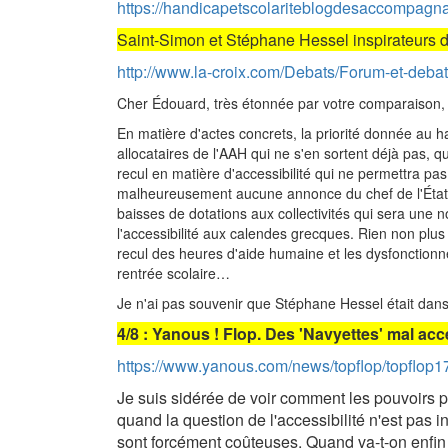
https://handicapetscolariteblogdesaccompagn
Saint-Simon et Stéphane Hessel inspirateurs d
http://www.la-croix.com/Debats/Forum-et-deb
Cher Édouard, très étonnée par votre comparaison, ca
En matière d'actes concrets, la priorité donnée au
allocataires de l'AAH qui ne s'en sortent déjà pas, 
recul en matière d'accessibilité qui ne permettra 
malheureusement aucune annonce du chef de l'État po
baisses de dotations aux collectivités qui sera une
l'accessibilité aux calendes grecques. Rien non plu
recul des heures d'aide humaine et les dysfonction
rentrée scolaire…
Je n'ai pas souvenir que Stéphane Hessel était dans 
4/8 : Yanous ! Flop. Des 'Navyettes' mal acc
https://www.yanous.com/news/topflop/topflop1
Je suis sidérée de voir comment les pouvoirs pu
quand la question de l'accessibilité n'est pas
sont forcément coûteuses. Quand va-t-on enfin c