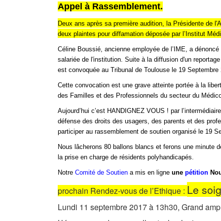
Appel à Rassemblement.
Deux ans après s
a première audition, la Présidente de l
deux plaintes pour diffamation déposée par l’Institut Mé
Céline
Boussié
, ancienne employée de l’IME,
a dénoncé 
salariée de l'institution.
Suite à la diffusion
d'un reportage
est convoquée au Tribunal de Toulouse le 19 Septembre 2
Cette convocation est une grave atteinte portée à la libe
des Familles et des Professionnels du secteur du Médico
Aujourd’hui c’est HANDIGNEZ VOUS
! par l’intermédiair
défense des droits des usagers, des parents et des prof
participer au rassemblement de soutien organisé le 19 S
Nous lâcherons 80 ballons blancs et ferons une minute 
la prise en charge de résidents polyhandicapés.
Notre
Comité de Soutien
a mis en ligne
u
ne
pétition
Nou
Le soig
prochain Rendez-vous de l’Ethique :
Lundi 11 septembre 2017 à 13h30, Grand amphit