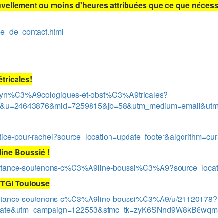
uvellement ou moins d'heures attribuées que ce que nécess
se_de_contact.html
tricales!
s-gyn%C3%A9cologiques-et-obst%C3%A9tricales?
L&u=24643876&mid=7259815&jb=58&utm_medium=email&ut
stice-pour-rachel?source_location=update_footer&algorithm=cu
line Boussié !
altraitance-soutenons-c%C3%A9line-boussi%C3%A9?source_locat
 TGI Toulouse
altraitance-soutenons-c%C3%A9line-boussi%C3%A9/u/21120178?
update&utm_campaign=122553&sfmc_tk=zyK6SNnd9W8kB8w