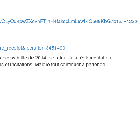
cyCLyOu4pwZXevhFTjnH4fakscLmL5wlKQ569KbG7b1&j=1232
re_receipt&recruiter=3451490
ccessibilité de 2014, de retour à la réglementation
s et incitations. Malgré tout continuer à parler de