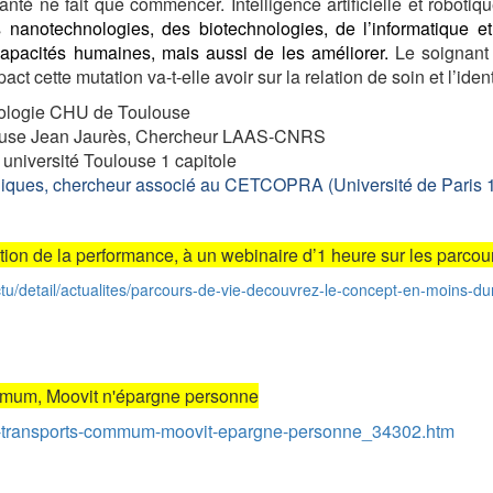
té ne fait que commencer. Intelligence artificielle et robotiq
nanotechnologies, des biotechnologies, de l’informatique e
 capacités humaines, mais aussi de les améliorer.
Le soignant
ct cette mutation va-t-elle avoir sur la relation de soin et l’ide
urologie CHU de Toulouse
louse Jean Jaurès, Chercheur LAAS-CNRS
université Toulouse 1 capitole
iques, chercheur associé au CETCOPRA (Université de Paris 
ation de la performance, à un webinaire d’1 heure sur les parco
actu/detail/actualites/parcours-de-vie-decouvrez-le-concept-en-moins-d
ommum, Moovit n'épargne personne
es-transports-commum-moovit-epargne-personne_34302.htm