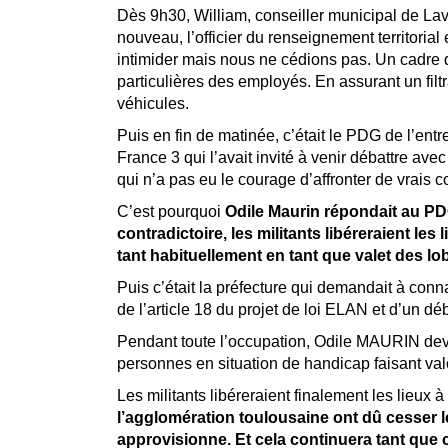
Dès 9h30, William, conseiller municipal de Lav
nouveau, l’officier du renseignement territorial
intimider mais nous ne cédions pas. Un cadre de
particulières des employés. En assurant un filt
véhicules.
Puis en fin de matinée, c’était le PDG de l’ent
France 3 qui l’avait invité à venir débattre av
qui n’a pas eu le courage d’affronter de vrais c
C’est pourquoi
Odile Maurin répondait au PDG
contradictoire, les militants libéreraient l
tant habituellement en tant que valet des lo
Puis c’était la préfecture qui demandait à conn
de l’article 18 du projet de loi ELAN et d’un dé
Pendant toute l’occupation, Odile MAURIN devai
personnes en situation de handicap faisant val
Les militants libéreraient finalement les lieux 
l’agglomération toulousaine ont dû cesser le
approvisionne. Et cela continuera tant que 