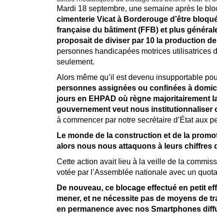
Mardi 18 septembre, une semaine après le blocag
cimenterie Vicat à Borderouge d’être bloqué
française du bâtiment (FFB) et plus général
proposait de diviser par 10 la production d
personnes handicapées motrices utilisatrices d
seulement.
Alors même qu’il est devenu insupportable pour
personnes assignées ou confinées à domici
jours en EHPAD où règne majoritairement la 
gouvernement veut nous institutionnaliser o
à commencer par notre secrétaire d’État aux 
Le monde de la construction et de la promot
alors nous nous attaquons à leurs chiffres d’
Cette action avait lieu à la veille de la commis
votée par l’Assemblée nationale avec un quota
De nouveau, ce blocage effectué en petit eff
mener, et ne nécessite pas de moyens de tran
en permanence avec nos Smartphones diffus