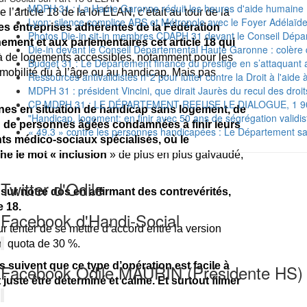
MDPH 31 : La Haute Garonne réduit les heures d'aide humaine : 
’article 18 de la loi ÉLAN, c’était au tour de la
Lyon: silence complice ARS et Métropole avec le Foyer Adélaïde
des entreprises adhérentes de la Fédération
Photos Die-in sit-in membres CDAPH 31 devant le Conseil Dép
ement et aux parlementaires cet article 18 qui
Die-in devant le Conseil Départemental Haute Garonne : colère 
 de logements accessibles, notamment pour les
Budget 31 : Le Département finance du prestige en s’attaquan
 mobilité du à l’âge ou au handicap. Mais pas
Ressources antivalidistes n°2 pour lutter contre la Droit à l'aide 
MDPH 31 : président Vincini, que dirait Jaurès du recul des dro
CP MDPH 31 : LE DÉPARTEMENT REFUSE LE DIALOGUE, 1 
nes en situation de handicap sans logement, de
"Handicap, logement: en finir avec 50 ans de ségrégation validis
u de personnes âgées condamnées à finir leurs
« 49.3 » contre les personnes handicapées : Le Département sacr
nts médico-sociaux spécialisés, où le
che le mot « inclusion
» de plus en plus galvaudé,
Twitter d'Odile
ur notre dos en affirmant des contrevérités,
e 18.
Facebook d'Handi-Social
ur tenter de se mettre d’accord entre la version
un quota de 30 %.
 suivent que ce type d’opération est facile à
Facebook Odile MAURIN (Présidente HS)
juste être déterminé et calme. Et surtout filmer