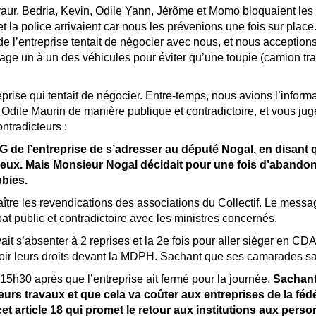
aur, Bedria, Kevin, Odile Yann, Jérôme et Momo bloquaient les en
 et la police arrivaient car nous les prévenions une fois sur pla
 l’entreprise tentait de négocier avec nous, et nous acceptions s
rage un à un des véhicules pour éviter qu’une toupie (camion tra
reprise qui tentait de négocier. Entre-temps, nous avions l’info
ec Odile Maurin de manière publique et contradictoire, et vous j
ontradicteurs :
 de l’entreprise de s’adresser au député Nogal, en disant q
es lieux. Mais Monsieur Nogal décidait pour une fois d’abando
bbies.
aître les revendications des associations du Collectif. Le mess
bat public et contradictoire avec les ministres concernés.
t s’absenter à 2 reprises et la 2e fois pour aller siéger en C
oir leurs droits devant la MDPH. Sachant que ses camarades sav
à 15h30 après que l’entreprise ait fermé pour la journée.
Sachant 
urs travaux et que cela va coûter aux entreprises de la fédé
cet article 18 qui promet le retour aux institutions aux per