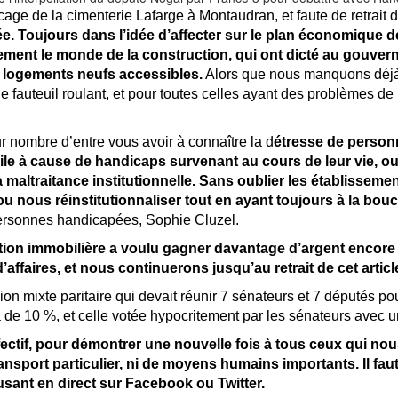
e de la cimenterie Lafarge à Montaudran, et faute de retrait de l
e. Toujours dans l’idée d’affecter sur le plan économique 
ement le monde de la construction, qui ont dicté au gouvern
e logements neufs accessibles.
Alors que nous manquons déjà
e fauteuil roulant, et pour toutes celles ayant des problèmes de
 nombre d’entre vous avoir à connaître la d
étresse de person
le à cause de handicaps survenant au cours de leur vie, o
maltraitance institutionnelle. Sans oublier les établisseme
u nous réinstitutionnaliser tout en ayant toujours à la bou
personnes handicapées, Sophie Cluzel.
ion immobilière a voulu gagner davantage d’argent encore s
affaires, et nous continuerons jusqu’au retrait de cet articl
sion mixte paritaire qui devait réunir 7 sénateurs et 7 députés po
 de 10 %, et celle votée hypocritement par les sénateurs avec 
ectif, pour démontrer une nouvelle fois à tous ceux qui nous
sport particulier, ni de moyens humains importants. Il faut 
ant en direct sur Facebook ou Twitter.