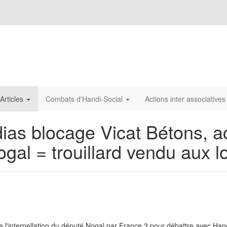
Articles
Combats d'Handi-Social
Actions inter associative
as blocage Vicat Bétons, ac
al = trouillard vendu aux l
 l'interpellation du député Nogal par France 3 pour débattre avec Hand