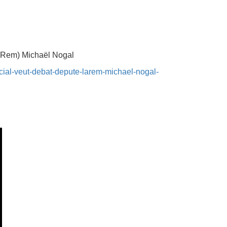
(LaRem) Michaël Nogal
social-veut-debat-depute-larem-michael-nogal-