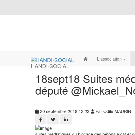
L'association
HANDI-SOCIAL
18sept18 Suites médi
député @Mickael_Nog
20 septembre 2018 12:23
Par Odile MAURIN
suites médiatiques du blocage des bétons Vicat et de