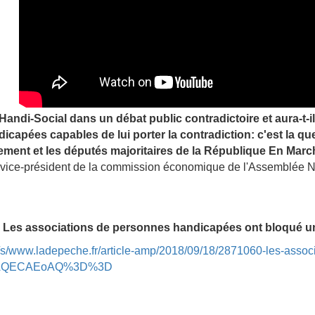
 Handi-Social dans un débat public contradictoire et aura-t-i
capées capables de lui porter la contradiction: c'est la que
ment et les députés majoritaires de la République En Marche
 vice-président de la commission économique de l'Assemblée Nati
 Les associations de personnes handicapées ont bloqué un
v/s/www.ladepeche.fr/article-amp/2018/09/18/2871060-les-assoc
331AQECAEoAQ%3D%3D