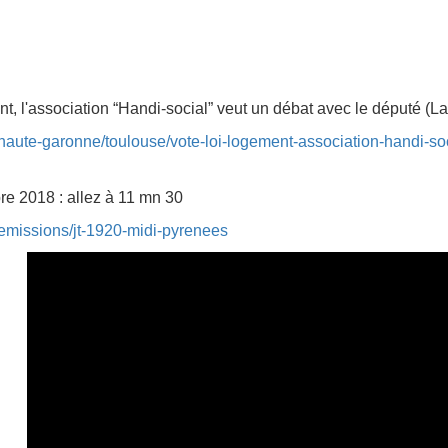
ment, l'association “Handi-social” veut un débat avec le député 
nie/haute-garonne/toulouse/vote-loi-logement-association-handi-
e 2018 : allez à 11 mn 30
ie/emissions/jt-1920-midi-pyrenees