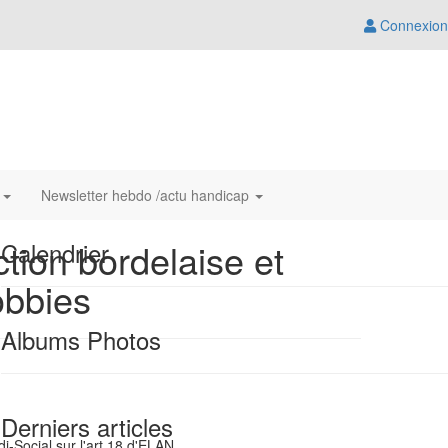
Connexion
s
Newsletter hebdo /actu handicap
tion bordelaise et
Calendrier
obbies
Albums Photos
Derniers articles
i-Social sur l'art 18 d'ELAN