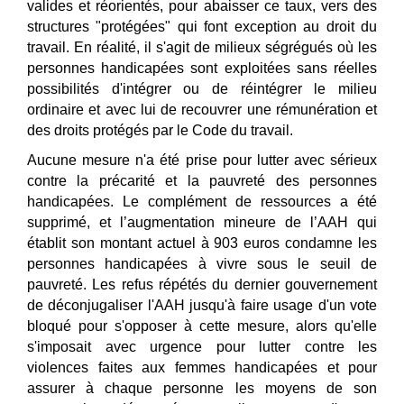
valides et réorientés, pour abaisser ce taux, vers des
structures "protégées" qui font exception au droit du
travail. En réalité, il s'agit de milieux ségrégués o
ù
les
personnes handicapées sont exploitées sans ré
elles
possibilit
és d'inté
grer ou de r
éintégrer le milieu
ordinaire et avec lui de recouvrer une rémunération et
des droits protégés par le Code du travail.
Aucune mesure n'a été prise pour lutter avec sérieux
contre la précarité et la pauvreté des personnes
handicapé
es. Le compl
ément de ressources a été
supprimé, et l’augmentation mineure de l’AAH qui
établit son montant actuel à 903 euros condamne les
personnes handicapées à vivre sous le seuil de
pauvreté. Les refus répétés du dernier gouvernement
de déconjugaliser l'AAH jusqu'à faire usage d'un vote
bloqué pour s'opposer à cette mesure, alors qu'elle
s'imposait avec urgence pour lutter contre les
violences faites aux femmes handicapées et pour
assurer à chaque personne les moyens de son