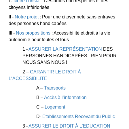
I -
Notre constat
: Des droits non respectés et des
citoyens infériorisés
II -
Notre projet
: Pour une citoyenneté sans entraves
des personnes handicapées
III -
Nos propositions
: Accessibilité et droit à la vie
autonomie pour toutes et tous
1 -
ASSURER LA REPRÉSENTATION
DES
PERSONNES HANDICAPÉES : RIEN POUR
NOUS SANS NOUS !
2 –
GARANTIR LE DROIT À
L‘ACCESSIBILITE
A –
Transports
B –
Accès à l’information
C –
Logement
D-
Établissements Recevant du Public
3 -
ASSURER LE DROIT À L’EDUCATION