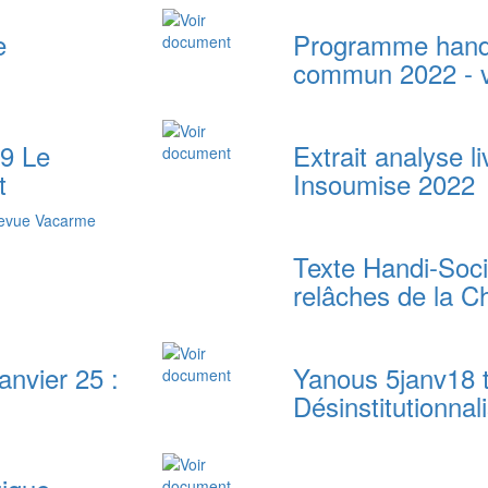
e
Programme handi
commun 2022 - ve
9 Le
Extrait analyse l
t
Insoumise 2022
 revue Vacarme
Texte Handi-Soci
relâches de la Ch
anvier 25 :
Yanous 5janv18 t
Désinstitutionnali