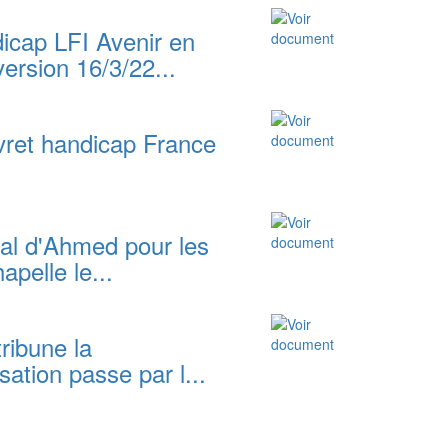
cap LFI Avenir en
rsion 16/3/22...
ivret handicap France
al d'Ahmed pour les
apelle le...
ribune la
sation passe par l...